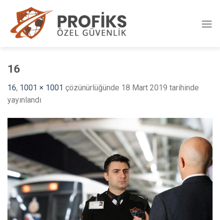
Skip
to
content
16
16
,
1001 × 1001
çözünürlüğünde
18 Mart 2019
tarihinde
yayınlandı