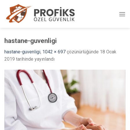
Skip
to
content
hastane-guvenligi
hastane-guvenligi
,
1042 × 697
çözünürlüğünde
18 Ocak
2019
tarihinde yayınlandı