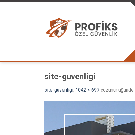
Skip
to
content
site-guvenligi
site-guvenligi
,
1042 × 697
çözünürlüğünde