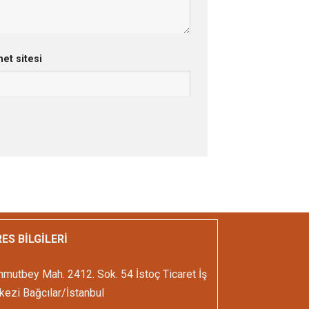
net sitesi
ES BİLGİLERİ
mutbey Mah. 2412. Sok. 54 İstoç Ticaret İş
ezi Bağcılar/İstanbul