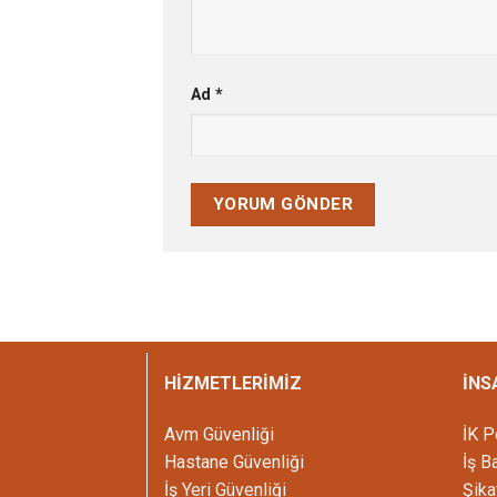
Ad
*
HİZMETLERİMİZ
İNS
Avm Güvenliği
İK P
Hastane Güvenliği
İş B
İş Yeri Güvenliği
Şika