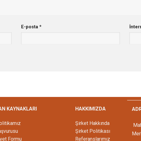
E-posta
*
İnter
AN KAYNAKLARI
HAKKIMIZDA
ADR
olitikamız
Şirket Hakkında
Mah
aşvurusu
Şirket Politikası
Merk
yet Formu
Referanslarımız